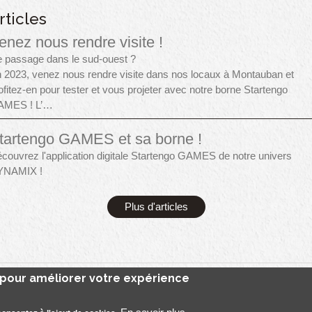
rticles
enez nous rendre visite !
 passage dans le sud-ouest ?
 2023, venez nous rendre visite dans nos locaux à Montauban et
ofitez-en pour tester et vous projeter avec notre borne Startengo
AMES ! L’…
tartengo GAMES et sa borne !
couvrez l'application digitale Startengo GAMES de notre univers
YNAMIX !
Plus d'articles
e pour améliorer votre expérience
go Solutions, 2022 tous droits réservés
Mentions légales
Contact
Se co