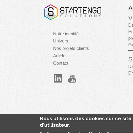
A
V
De
En
Navigation
Notre identité
pr
principale
Univers
G
Nos projets clients
Articles
S
Contact
Dé
D
Menu
Nous utilisons des cookies sur ce sit
Starten
Pied
d'utilisateur.
de