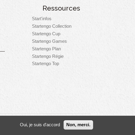
Ressources
Start'infos
Startengo Collection
Startengo Cup
Startengo Games
Startengo Plan
Startengo Régie
Startengo Top
nnecter
Oui, je suis d'accord
Non, merci.