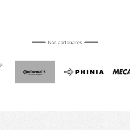
Nos partenaires
French
French
French